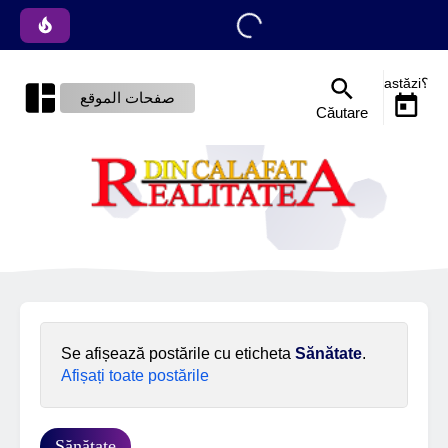
astăzi؟
صفحات الموقع
Căutare
Se afișează postările cu eticheta
Sănătate
.
Afișați toate postările
Sănătate